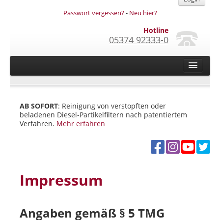
Passwort vergessen?
-
Neu hier?
Hotline
05374 92333-0
Home
Das reparieren wir
AB SOFORT
: Reinigung von verstopften oder
beladenen Diesel-Partikelfiltern nach patentiertem
DPF-Reinigung
Verfahren.
Mehr erfahren
Über uns
So funktioniert es
Autohäuser/Werkstätten
Impressum
Privatpersonen
Videos
Angaben gemäß § 5 TMG
Newsletter