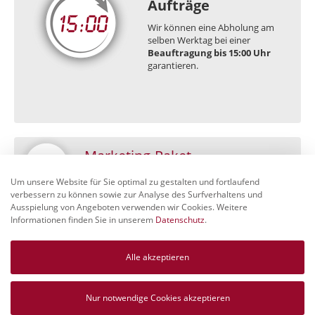
Aufträge
Wir können eine Abholung am
selben Werktag bei einer
Beauftragung bis 15:00 Uhr
garantieren.
Marketing-Paket
Bestellformular
Um unsere Website für Sie optimal zu gestalten und fortlaufend
verbessern zu können sowie zur Analyse des Surfverhaltens und
Ausspielung von Angeboten verwenden wir Cookies. Weitere
Informationen finden Sie in unserem
Datenschutz
.
Unser Angebot richtet sich ausschließlich an Gewerbetreibende
(Autohäuser/Kfz-Werkstätten/Kfz-Betriebe).
Alle akzeptieren
© August 2026 - c3-cramm car concepts GmbH, 38550 Isenbüttel -
All rights reserved.
Nur notwendige Cookies akzeptieren