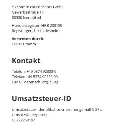
News
c3-cramm car concepts GmbH
Gewerbestraße 17
Jobs
38550 Isenbüttel
Handelsregister: HRB 203159
Registergericht: Hildesheim
Deutsch
Vertreten durch:
Oliver Cramm
Français
English
Kontakt
Telefon: +49 5374 92333-0
Telefax: +49 5374 92333-99
E-Mail:
datenschutz@c3.ag
Umsatzsteuer-ID
Umsatzsteuer-Identifikationsnummer gemäß § 27 a
Umsatzsteuergesetz:
DE272250192