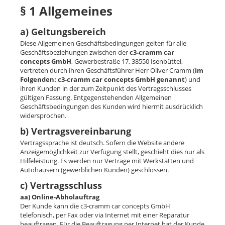
§ 1 Allgemeines
News
Jobs
a) Geltungsbereich
Diese Allgemeinen Geschäftsbedingungen gelten für alle
Geschäftsbeziehungen zwischen der
c3-cramm car
concepts GmbH
, Gewerbestraße 17, 38550 Isenbüttel,
Deutsch
vertreten durch ihren Geschäftsführer Herr Oliver Cramm (
im
Français
Folgenden: c3-cramm car concepts GmbH genannt
) und
ihren Kunden in der zum Zeitpunkt des Vertragsschlusses
English
gültigen Fassung. Entgegenstehenden Allgemeinen
Geschäftsbedingungen des Kunden wird hiermit ausdrücklich
widersprochen.
b) Vertragsvereinbarung
Vertragssprache ist deutsch. Sofern die Website andere
Anzeigemöglichkeit zur Verfügung stellt, geschieht dies nur als
Hilfeleistung. Es werden nur Verträge mit Werkstätten und
Autohäusern (gewerblichen Kunden) geschlossen.
c) Vertragsschluss
aa) Online-Abholauftrag
Der Kunde kann die c3-cramm car concepts GmbH
telefonisch, per Fax oder via Internet mit einer Reparatur
beauftragen. Für die Beauftragung per Internet hat der Kunde